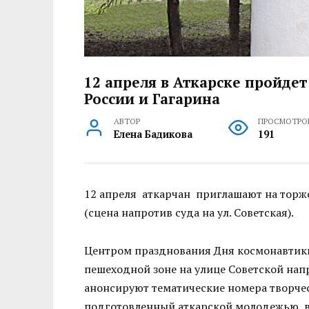
12 апреля в Аткарске пройде
России и Гагарина
АВТОР
ПРОСМОТРО
Елена Бадикова
191
12 апреля аткарчан приглашают на торж
(сцена напротив суда на ул. Советская).
Центром празднования Дня космонавтики
пешеходной зоне на улице Советской нап
анонсируют тематические номера творче
подготовленный аткарской молодежью, в