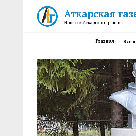
Перейти
Аткарская газ
к
содержанию
Новости Аткарского района
Главная
Все 