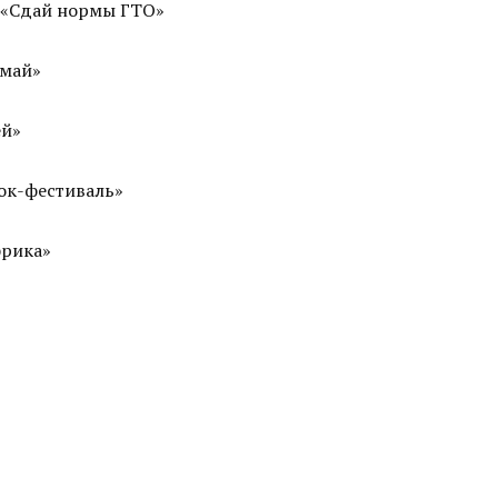
я «Сдай нормы ГТО»
 май»
ей»
ок-фестиваль»
фрика»