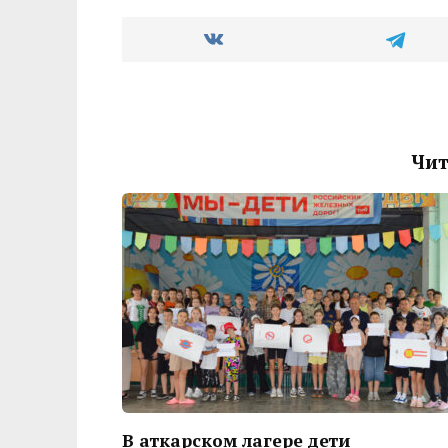
Чит
В аткарском лагере дети