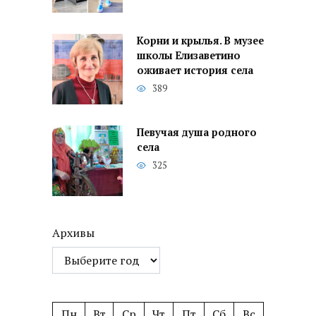
Корни и крылья. В музее
школы Елизаветино
оживает история села
389
Певучая душа родного
села
325
Архивы
Пн
Вт
Ср
Чт
Пт
Сб
Вс