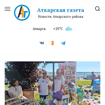
Перейти
к
Аткарская газета
содержанию
Новости Аткарского района
Аткарск
+29°C