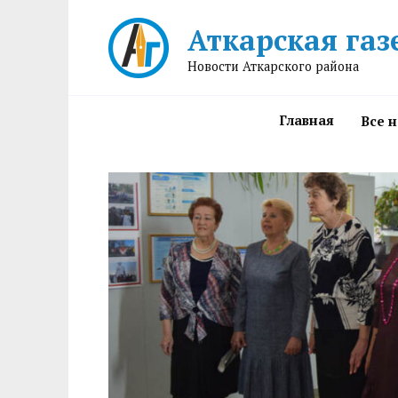
Перейти
Аткарская газ
к
содержанию
Новости Аткарского района
Главная
Все 