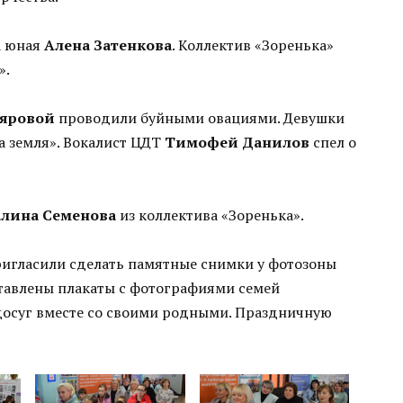
а юная
Алена Затенкова
. Коллектив «Зоренька»
».
яровой
проводили буйными овациями. Девушки
а земля». Вокалист ЦДТ
Тимофей Данилов
спел о
алина Семенова
из коллектива «Зоренька».
игласили сделать памятные снимки у фотозоны
тавлены плакаты с фотографиями семей
осуг вместе со своими родными. Праздничную