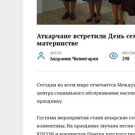
Аткарчане встретили День се
материнстве
АВТОР
ПРОСМ
Андраник Чилингарян
298
Сегодня во всем мире отмечается Между
центра социального обслуживания насел
празднику.
Гостями мероприятия стали аткарские се
коллективы. На празднике звучали песни 
КЦСОН и вокалистов Центра детского тво