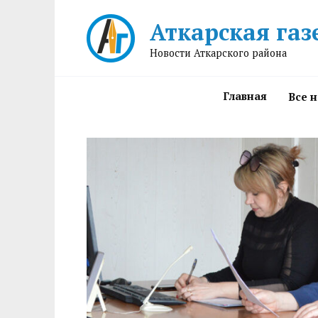
Перейти
Аткарская газ
к
содержанию
Новости Аткарского района
Главная
Все 