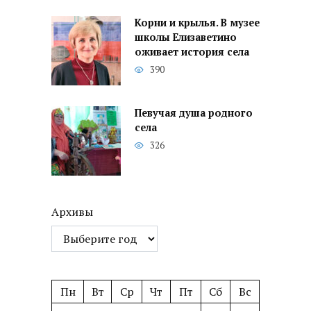
Корни и крылья. В музее
школы Елизаветино
оживает история села
390
Певучая душа родного
села
326
Архивы
Пн
Вт
Ср
Чт
Пт
Сб
Вс