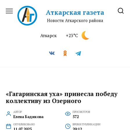
Перейти
к
Аткарская газета
содержанию
Новости Аткарского района
Аткарск
+23°C
«Гагаринская уха» принесла победу
коллективу из Озерного
АВТОР
ПРОСМОТРОВ
Елена Бадикова
572
ОПУБЛИКОВАНО
ВРЕМЯ ПУБЛИКАЦИИ
11.07.2025
20:12