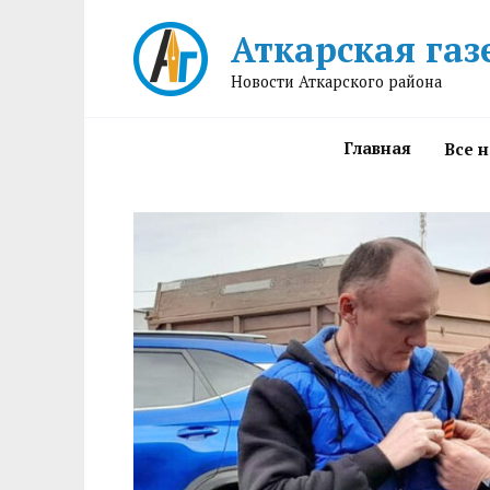
Перейти
Аткарская газ
к
содержанию
Новости Аткарского района
Главная
Все 