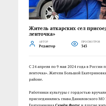
Житель аткарских сел присое
ленточка»
АВТОР
ПРОСМОТРОВ
Редактор
343
С 24 апреля по 9 мая 2024 года в России
ленточка». Жители Большой Екатериновк
районе.
Работники культуры с гордостью вручали
присоединились глава Даниловского МО
Екатериновка
Семён Фогус
и другие жите