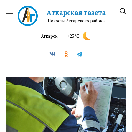
Перейти
к
Аткарская газета
содержанию
Новости Аткарского района
Аткарск
+23°C