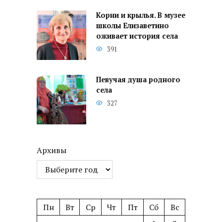
Корни и крылья. В музее
школы Елизаветино
оживает история села
391
Певучая душа родного
села
327
Архивы
Пн
Вт
Ср
Чт
Пт
Сб
Вс