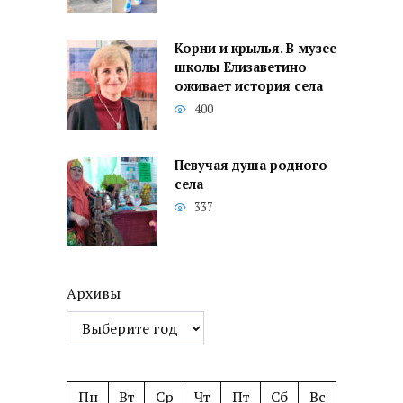
Корни и крылья. В музее
школы Елизаветино
оживает история села
400
Певучая душа родного
села
337
Архивы
Пн
Вт
Ср
Чт
Пт
Сб
Вс