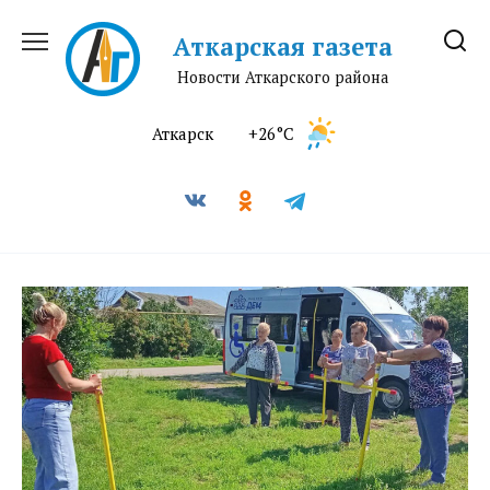
Перейти
к
Аткарская газета
содержанию
Новости Аткарского района
Аткарск
+26°C