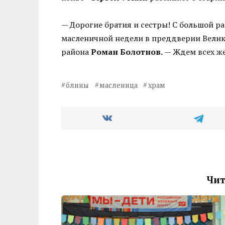
— Дорогие братия и сестры! С большой р
масленичной недели в преддверии Велик
района
Роман Болотнов.
— Ждем всех же
блины
масленица
храм
Чит