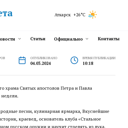
ета
Аткарск
+26°C
Статьи
Контакты
новости
Официально
РОВ
ОПУБЛИКОВАНО
ВРЕМЯ ПУБЛИКАЦИИ
04.03.2024
10:18
о храма Святых апостолов Петра и Павла
 недели.
ародные песни, кулинарная ярмарка, Вкуснейшие
историк, краевед, основатель клуба «Стальное
ном русском оружии и научит стрелять из лука.