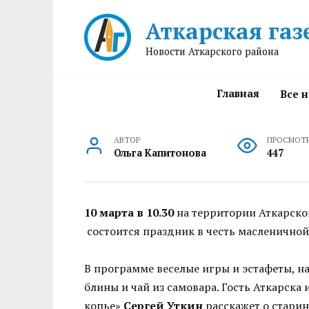
Перейти
Аткарская газ
к
содержанию
Новости Аткарского района
Главная
Все 
АВТОР
ПРОСМОТ
Ольга Капитонова
447
10 марта в 10.30
на территории Аткарског
состоится праздник в честь масленичной
В программе веселые игры и эстафеты, н
блины и чай из самовара. Гость Аткарска 
копье»
Сергей Уткин
расскажет о старин