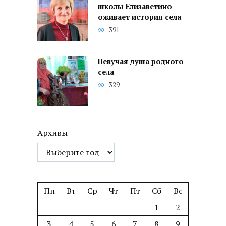
школы Елизаветино
оживает история села
391
Певучая душа родного
села
329
Архивы
Пн
Вт
Ср
Чт
Пт
Сб
Вс
1
2
3
4
5
6
7
8
9