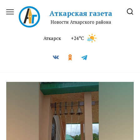
Перейти
к
Аткарская газета
содержанию
Новости Аткарского района
Аткарск
+24°C