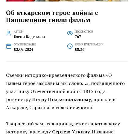
Об аткарском герое войны с
Наполеоном сняли фильм
АВТОР
ПРОСМОТРОВ
Елена Бадикова
767
ОПУБЛИКОВАНО
ВРЕМЯ ПУБЛИКАЦИИ
02.09.2024
08:36
Съемки историко-краеведческого фильма «О
нашем герое замолвим мы слово…», посвященного
участнику Отечественной войны 1812 года
ротмистру
Петру Подъяпольскому
, прошли в
Аткарске, Саратове и селе Лисичкино.
Творческий замысел принадлежит саратовскому
историку-краеведу
Сергею Уткину
. Название