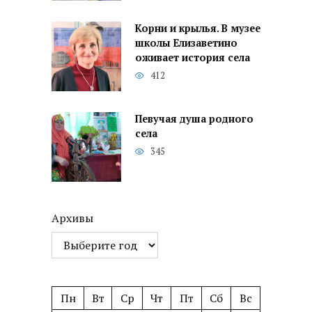
Корни и крылья. В музее
школы Елизаветино
оживает история села
412
Певучая душа родного
села
345
Архивы
Пн
Вт
Ср
Чт
Пт
Сб
Вс