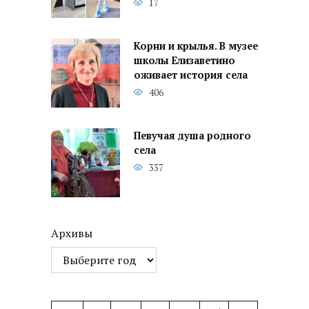
17
Корни и крылья. В музее
школы Елизаветино
оживает история села
406
Певучая душа родного
села
337
Архивы