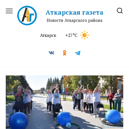
Перейти
к
Аткарская газета
содержанию
Новости Аткарского района
Аткарск
+27°C