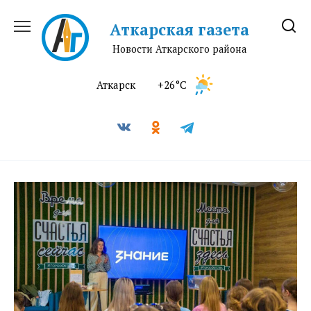
Перейти
к
Аткарская газета
содержанию
Новости Аткарского района
Аткарск
+26°C