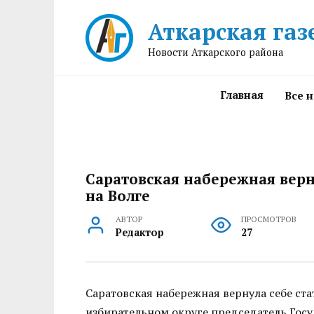
Перейти
Аткарская газ
к
содержанию
Новости Аткарского района
Главная
Все 
Саратовская набережная верн
на Волге
АВТОР
ПРОСМОТРОВ
Редактор
27
Саратовская набережная вернула себе ста
избирательном округе председатель Го