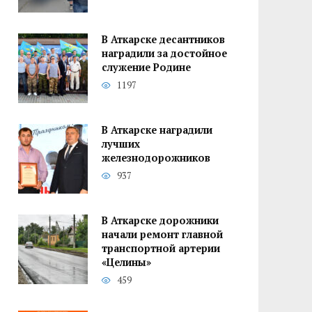
В Аткарске десантников
наградили за достойное
служение Родине
1197
В Аткарске наградили
лучших
железнодорожников
937
В Аткарске дорожники
начали ремонт главной
транспортной артерии
«Целины»
459