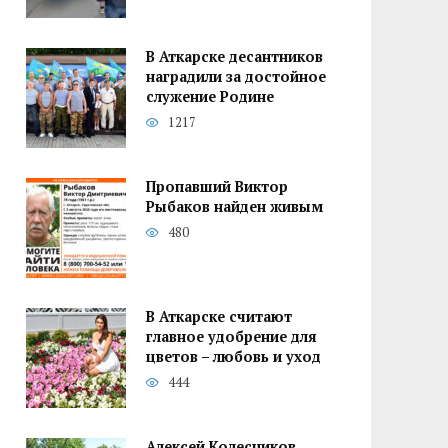
В Аткарске десантников
наградили за достойное
служение Родине
1217
Пропавший Виктор
Рыбаков найден живым
480
В Аткарске считают
главное удобрение для
цветов – любовь и уход
444
Алексей Колесников