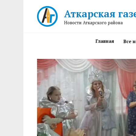
Перейти
Аткарская газ
к
содержанию
Новости Аткарского района
Главная
Все 