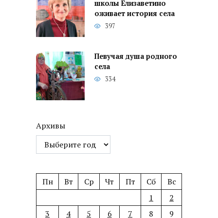
школы Елизаветино
оживает история села
397
Певучая душа родного
села
334
Архивы
Пн
Вт
Ср
Чт
Пт
Сб
Вс
1
2
3
4
5
6
7
8
9