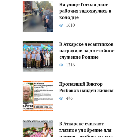
На улице Гоголя двое
рабочих задохнулись в
колодце
1610
В Аткарске десантников
наградили за достойное
служение Родине
1216
Пропавший Виктор
Рыбаков найден живым
476
В Аткарске считают
главное удобрение для
цветов – любовь и уход