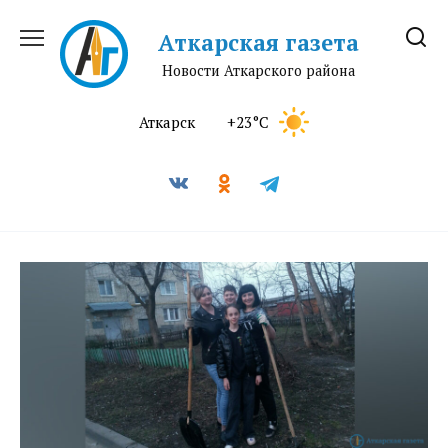
Перейти
к
Аткарская газета
содержанию
Новости Аткарского района
Аткарск
+23°C