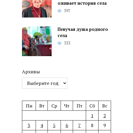
оживает история села
397
Певучая душа родного
села
333
Архивы
Пн
Вт
Ср
Чт
Пт
Сб
Вс
1
2
3
4
5
6
7
8
9