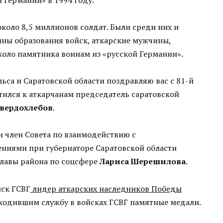
коло 8,5 миллионов солдат. Были среди них и
щины образования войск, аткарские мужчины,
коло памятника воинам из «русской Германии».
льса и Саратовской области поздравляю вас с 81-й
ился к аткарчанам председатель саратовской
вердохлебов
.
 член Совета по взаимодействию с
ниями при губернаторе Саратовской области
главы района по соцсфере
Лариса Шерешилова
.
йск ГСВГ
лидер аткарских наследников Победы
ходившим службу в войсках ГСВГ памятные медали.