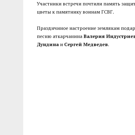
Участники встречи почтили память защи
цветы к памятнику воинам ГСВГ.
Празднчиное настроение землякам подар
песню аткарчанина
Валерия Индустрие
Дундина
и
Сергей Медведев
.