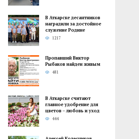
В Аткарске десантников
наградили за достойное
служение Родине
1217
Пропавший Виктор
Рыбаков найден живым
481
В Аткарске считают
главное удобрение для
цветов – любовь и уход
444
Алексей Колесников