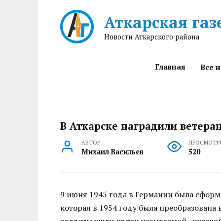
Перейти
Аткарская газ
к
содержанию
Новости Аткарского района
Главная
Все 
В Аткарске наградили ветера
АВТОР
ПРОСМОТР
Михаил Васильев
520
9 июня 1945 года в Германии была сформ
которая в 1954 году была преобразована 
солдаты ушли из так называемой «русской