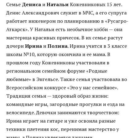
Семье
Дениса
и
Натальи
Кожевниковых 15 лет.
Денис Александрович служит в МЧС, а его супруга
работает инженером по планированию в «Русагро-
Аткарск». У Натальи есть необычное хобби — она
мастерица красивых причесок. В их семье растут
дочери
Ирина
и
Полина
. Ирина учится в 3 классе
школы №10, которую окончила и ее мама. В
прошлом году Кожевниковы участвовали в
региональном семейном форуме «Родные
любимые» в Энгельсе. Также семья участвовала во
Всероссийском конкурсе «Это у нас семейное».
Традиция семьи — здоровый образ жизни:
командные игры, загородные прогулки и езда на
велосипеде. Девочки занимаются творчеством:
Ирина играет на гитаре и уже освоила разные
техники плетения кос, перенимая мастерство у
мамы, а Полина увлекается танцами.