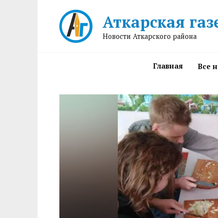
Перейти
Аткарская газ
к
содержанию
Новости Аткарского района
Главная
Все 