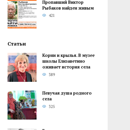
Пропавший Виктор
Рыбаков найден живым
421
Статьи
Корни и крылья. В музее
школы Елизаветино
оживает история села
389
Певучая душа родного
села
325