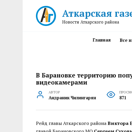
Перейти
Аткарская газ
к
содержанию
Новости Аткарского района
Главная
Все 
В Барановке территорию поп
видеокамерами
АВТОР
ПРОСМ
Андраник Чилингарян
871
Рейд главы Аткарского района
Виктора 
главой Барановского МО
Сергеем Сухов