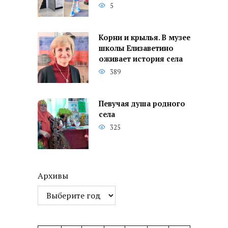
5
Корни и крылья. В музее
школы Елизаветино
оживает история села
389
Певучая душа родного
села
325
Архивы