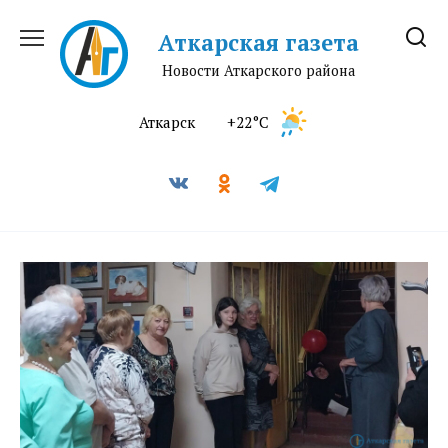
Перейти
к
Аткарская газета
содержанию
Новости Аткарского района
Аткарск
+22°C