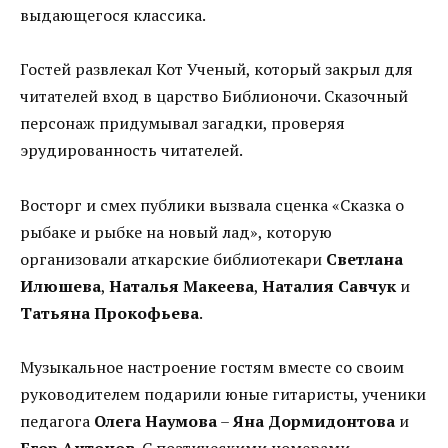
выдающегося классика.
Гостей развлекал Кот Ученый, который закрыл для
читателей вход в царство Библионочи. Сказочный
персонаж придумывал загадки, проверяя
эрудированность читателей.
Восторг и смех публики вызвала сценка «Сказка о
рыбаке и рыбке на новый лад», которую
организовали аткарские библиотекари
Светлана
Илюшева
,
Наталья Макеева
,
Наталия Савчук
и
Татьяна Прокофьева
.
Музыкальное настроение гостям вместе со своим
руководителем подарили юные гитаристы, ученики
педагога
Олега Наумова
–
Яна Дормидонтова
и
Егор Антонов
. С поэтическими номерами