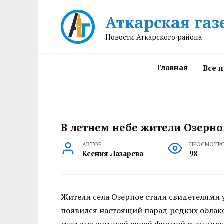
Перейти
Аткарская газ
к
содержанию
Новости Аткарского района
Главная
Все 
В летнем небе жители Озерно
АВТОР
ПРОСМОТР
Ксения Лазарева
98
Жители села Озерное стали свидетелями 
появился настоящий парад редких облак
местных жителей своей формой и загадоч