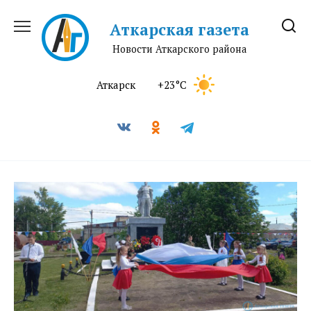
Перейти
к
Аткарская газета
содержанию
Новости Аткарского района
Аткарск
+23°C