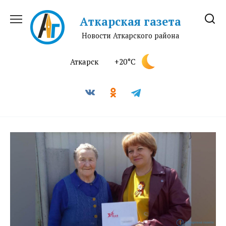
Перейти
к
Аткарская газета
содержанию
Новости Аткарского района
Аткарск
+20°C