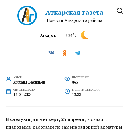
Перейти
к
Аткарская газета
содержанию
Новости Аткарского района
Аткарск
+24°C
АВТОР
ПРОСМОТРОВ
Михаил Васильев
865
ОПУБЛИКОВАНО
ВРЕМЯ ПУБЛИКАЦИИ
16.04.2024
12:33
В следующий четверг, 25 апреля,
в связи с
плановыми работами по замене запорной арматуры