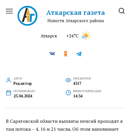
Перейти
к
Аткарская газета
содержанию
Новости Аткарского района
Аткарск
+24°C
АВТОР
ПРОСМОТРОВ
Редактор
4317
ОПУБЛИКОВАНО
ВРЕМЯ ПУБЛИКАЦИИ
25.04.2024
14:34
В Саратовской области выплаты пенсий проходят в
три потока – 4, 16 и 21 числа. Об этом напоминает