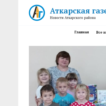
Перейти
Аткарская газ
к
содержанию
Новости Аткарского района
Главная
Все 