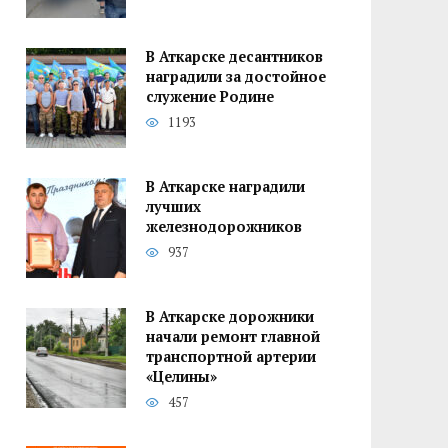
В Аткарске десантников
наградили за достойное
служение Родине
1193
В Аткарске наградили
лучших
железнодорожников
937
В Аткарске дорожники
начали ремонт главной
транспортной артерии
«Целины»
457