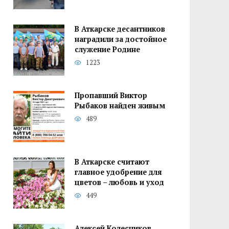
В Аткарске десантников
наградили за достойное
служение Родине
1223
Пропавший Виктор
Рыбаков найден живым
489
В Аткарске считают
главное удобрение для
цветов – любовь и уход
449
Алексей Колесников