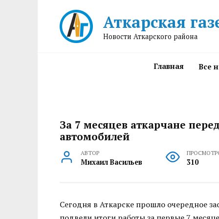
Перейти
Аткарская газ
к
содержанию
Новости Аткарского района
Главная
Все 
За 7 месяцев аткарчане пере
автомобилей
АВТОР
ПРОСМОТР
Михаил Васильев
310
Сегодня в Аткарске прошло очередное за
подвели итоги работы за первые 7 месяце