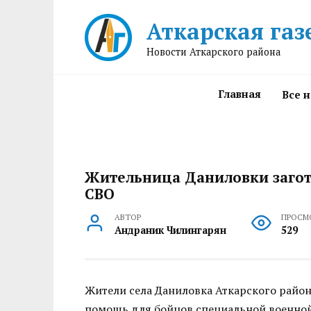
Перейти
Аткарская газ
к
содержанию
Новости Аткарского района
Главная
Все 
Жительница Даниловки загот
СВО
АВТОР
ПРОСМ
Андраник Чилингарян
529
Жители села Даниловка Аткарского райо
помощь для бойцов специальной военной