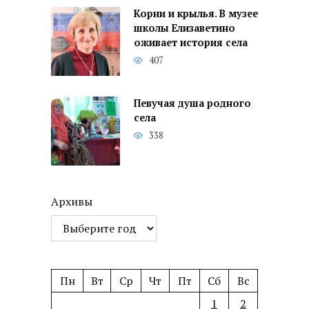
Корни и крылья. В музее
школы Елизаветино
оживает история села
407
Певучая душа родного
села
338
Архивы
Пн
Вт
Ср
Чт
Пт
Сб
Вс
1
2