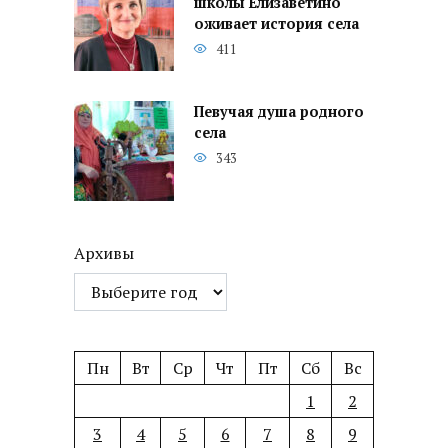
школы Елизаветино
оживает история села
411
Певучая душа родного
села
343
Архивы
Пн
Вт
Ср
Чт
Пт
Сб
Вс
1
2
3
4
5
6
7
8
9