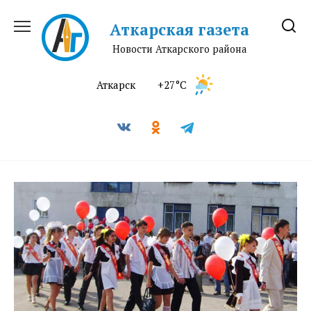
Перейти
к
Аткарская газета
содержанию
Новости Аткарского района
Аткарск
+27°C