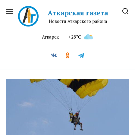
Перейти
к
Аткарская газета
содержанию
Новости Аткарского района
Аткарск
+28°C