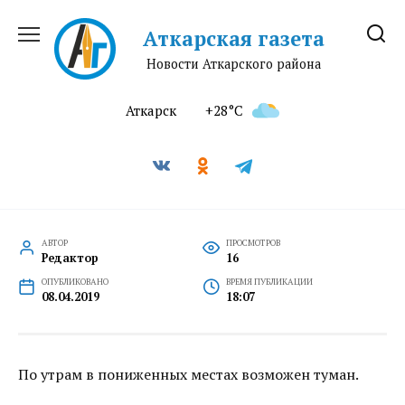
Перейти
к
Аткарская газета
содержанию
Новости Аткарского района
Аткарск
+28°C
АВТОР
ПРОСМОТРОВ
Редактор
16
ОПУБЛИКОВАНО
ВРЕМЯ ПУБЛИКАЦИИ
08.04.2019
18:07
По утрам в пониженных местах возможен туман.