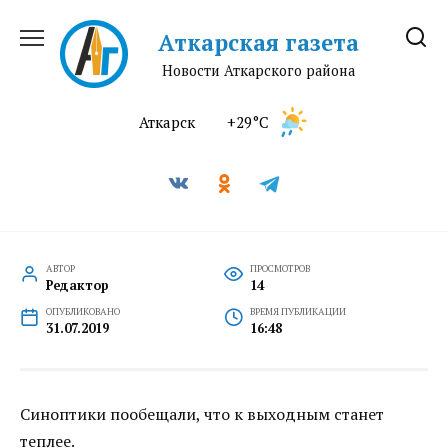
Перейти
к
Аткарская газета
содержанию
Новости Аткарского района
Аткарск
+29°C
АВТОР
ПРОСМОТРОВ
Редактор
14
ОПУБЛИКОВАНО
ВРЕМЯ ПУБЛИКАЦИИ
31.07.2019
16:48
Синоптики пообещали, что к выходным станет
теплее.