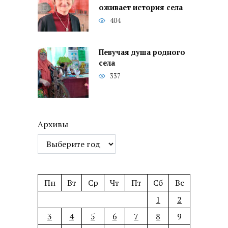
оживает история села
404
Певучая душа родного
села
337
Архивы
Пн
Вт
Ср
Чт
Пт
Сб
Вс
1
2
3
4
5
6
7
8
9