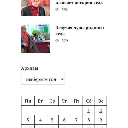
оживает история села
391
Певучая душа родного
села
329
Архивы
Пн
Вт
Ср
Чт
Пт
Сб
Вс
1
2
3
4
5
6
7
8
9