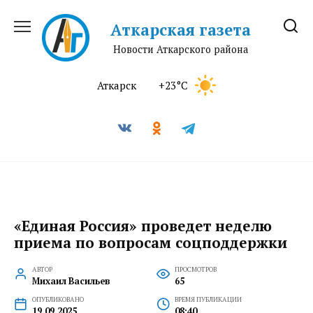
Перейти
к
Аткарская газета
содержанию
Новости Аткарского района
Аткарск
+23°C
«Единая Россия» проведет неделю
приема по вопросам соцподдержки
АВТОР
ПРОСМОТРОВ
Михаил Васильев
65
ОПУБЛИКОВАНО
ВРЕМЯ ПУБЛИКАЦИИ
19.09.2025
08:40