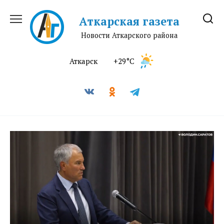
Перейти
к
Аткарская газета
содержанию
Новости Аткарского района
Аткарск
+29°C