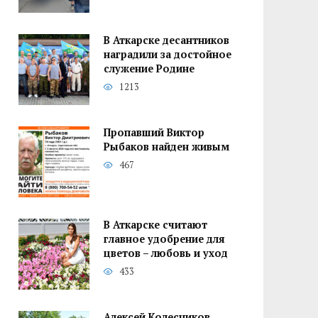
В Аткарске десантников
наградили за достойное
служение Родине
1213
Пропавший Виктор
Рыбаков найден живым
467
В Аткарске считают
главное удобрение для
цветов – любовь и уход
433
Алексей Колесников