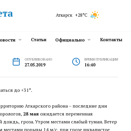
ета
Аткарск
+28°C
Статьи
Контакты
новости
Официально
ОПУБЛИКОВАНО
ВРЕМЯ ПУБЛИКАЦИИ
27.05.2019
16:40
ться до +31°.
ерриторию Аткарского района – последние дни
еорологов,
28 мая
ожидается переменная
 дождь, гроза. Утром местами слабый туман. Ветер
м местами порывы 14 м/с, при грозе шквалистое