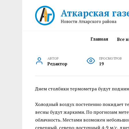
Перейти
Аткарская газ
к
содержанию
Новости Аткарского района
Главная
Все 
АВТОР
ПРОСМОТРОВ
Редактор
19
Днем столбики термометра будут поднима
Холодный воздух постепенно покидает т
весны будут жаркими. По прогнозам мет
облачность. Местами возможен небольшой
северный, северо-восточный 4-9 м/с, дне