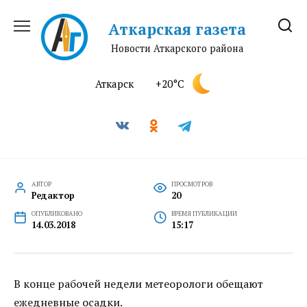
Перейти
к
Аткарская газета
содержанию
Новости Аткарского района
Аткарск
+20°C
АВТОР
ПРОСМОТРОВ
Редактор
20
ОПУБЛИКОВАНО
ВРЕМЯ ПУБЛИКАЦИИ
14.03.2018
15:17
В конце рабочей недели метеорологи обещают
ежедневные осадки.