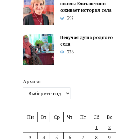
школы Елизаветино
оживает история села
397
Певучая душа родного
села
336
Архивы
Пн
Вт
Ср
Чт
Пт
Сб
Вс
1
2
3
4
5
6
7
8
9